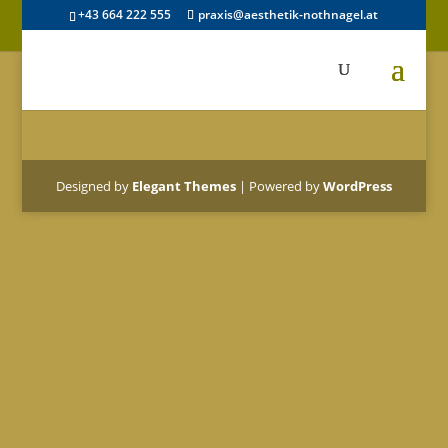
+43 664 222 555
praxis@aesthetik-nothnagel.at
Designed by
Elegant Themes
| Powered by
WordPress