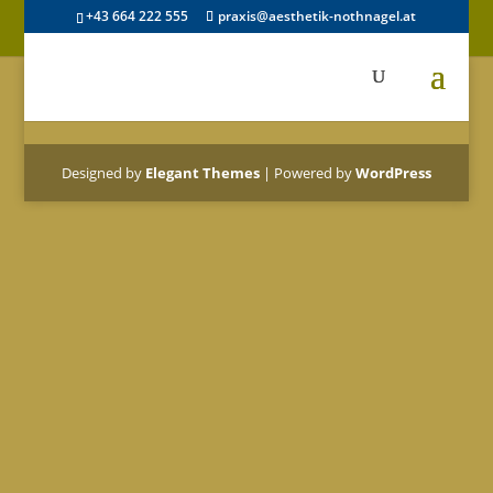
+43 664 222 555
praxis@aesthetik-nothnagel.at
Designed by
Elegant Themes
| Powered by
WordPress